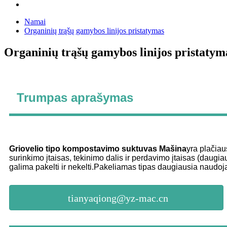
Namai
Organinių trąšų gamybos linijos pristatymas
Organinių trąšų gamybos linijos pristatym
Trumpas aprašymas
Griovelio tipo kompostavimo suktuvas
Mašina
yra plačiau
surinkimo įtaisas, tekinimo dalis ir perdavimo įtaisas (daug
galima pakelti ir nekelti.Pakeliamas tipas daugiausia naudoja
tianyaqiong@yz-mac.cn