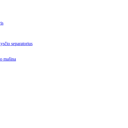
is
sčio separatorius
o mašina