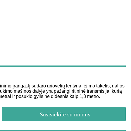
imo įranga.Jį sudaro griovelių lentyna, ėjimo takelis, galios
kimo mašinos dalyje yra pažangi ritininė transmisija, kurią
trai ir posūkio gylis ne didesnis kaip 1,3 metro.
Susisiekite su mumis