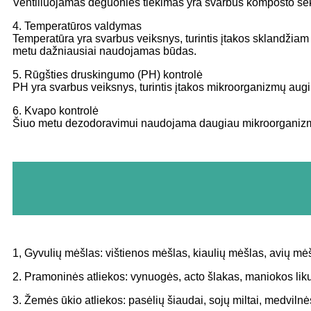
Ventiliuojamas deguonies tiekimas yra svarbus komposto s
4. Temperatūros valdymas
Temperatūra yra svarbus veiksnys, turintis įtakos sklandžia
metu dažniausiai naudojamas būdas.
5. Rūgšties druskingumo (PH) kontrolė
PH yra svarbus veiksnys, turintis įtakos mikroorganizmų augi
6. Kvapo kontrolė
Šiuo metu dezodoravimui naudojama daugiau mikroorganiz
1, Gyvulių mėšlas: vištienos mėšlas, kiaulių mėšlas, avių mėšl
2. Pramoninės atliekos: vynuogės, acto šlakas, maniokos likučiai
3. Žemės ūkio atliekos: pasėlių šiaudai, sojų miltai, medvilnės 