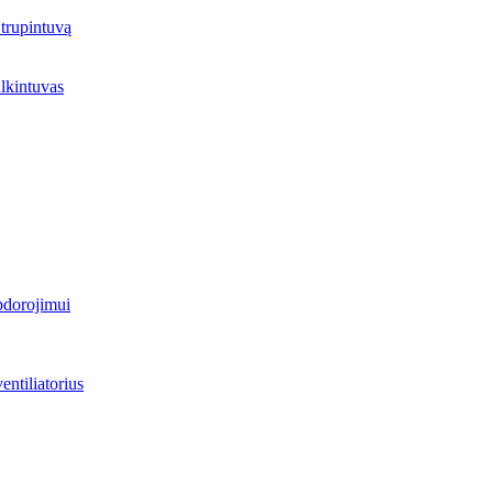
trupintuvą
lkintuvas
pdorojimui
entiliatorius