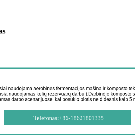
as
siai naudojama aerobinės fermentacijos mašina ir komposto tekin
iausia naudojamas kelių rezervuarų darbui).Darbinėje komposto su
mas darbo scenarijuose, kai posūkio plotis ne didesnis kaip 5 me
Telefonas:+86-18621801335