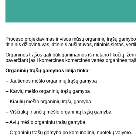
Proceso projektavimas ir visos mūsų organinių trąšų gamybos
ritininis džiovintuvas, ritininis aušintuvas, ritininis sietas, 
Organinės trąšos gali būti gaminamos iš metano likučių, žemės
paverčiant jas į komercines komercinės vertės organines trąšas
Organinių trąšų gamybos linija tinka:
-- Jautienos mėšlo organinių trąšų gamyba
-- Karvių mėšlo organinių trąšų gamyba
-- Kiaulių mėšlo organinių trąšų gamyba
-- Viščiukų ir ančių mėšlo organinių trąšų gamyba
-- Avių mėšlo organinių trąšų gamyba
-- Organinių trąšų gamyba po komunalinių nuotekų valymo.