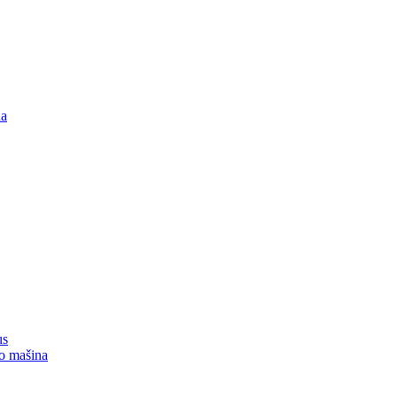
na
us
mo mašina