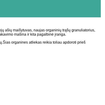
ų ašių maišytuvas, naujas organinių trąšų granuliatorius,
ė pakavimo mašina ir kita pagalbinė įranga.
.Šias organines atliekas reikia toliau apdoroti prieš