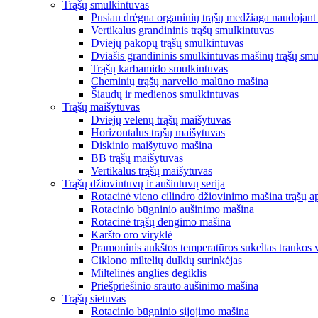
Trąšų smulkintuvas
Pusiau drėgna organinių trąšų medžiaga naudojant 
Vertikalus grandininis trąšų smulkintuvas
Dviejų pakopų trąšų smulkintuvas
Dviašis grandininis smulkintuvas mašinų trąšų smu
Trąšų karbamido smulkintuvas
Cheminių trąšų narvelio malūno mašina
Šiaudų ir medienos smulkintuvas
Trąšų maišytuvas
Dviejų velenų trąšų maišytuvas
Horizontalus trąšų maišytuvas
Diskinio maišytuvo mašina
BB trąšų maišytuvas
Vertikalus trąšų maišytuvas
Trąšų džiovintuvų ir aušintuvų serija
Rotacinė vieno cilindro džiovinimo mašina trąšų a
Rotacinio būgninio aušinimo mašina
Rotacinė trąšų dengimo mašina
Karšto oro viryklė
Pramoninis aukštos temperatūros sukeltas traukos v
Ciklono miltelių dulkių surinkėjas
Miltelinės anglies degiklis
Priešpriešinio srauto aušinimo mašina
Trąšų sietuvas
Rotacinio būgninio sijojimo mašina