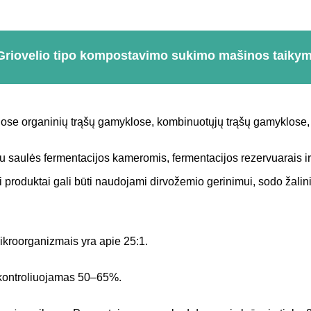
Griovelio tipo kompostavimo sukimo mašinos taiky
jose organinių trąšų gamyklose, kombinuotųjų trąšų gamyklose,
su saulės fermentacijos kameromis, fermentacijos rezervuarais ir 
produktai gali būti naudojami dirvožemio gerinimui, sodo žalini
kroorganizmais yra apie 25:1.
 kontroliuojamas 50–65%.