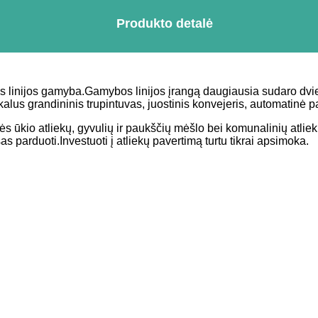
Produkto detalė
 linijos gamyba.Gamybos linijos įrangą daugiausia sudaro dviej
vertikalus grandininis trupintuvas, juostinis konvejeris, automatin
 ūkio atliekų, gyvulių ir paukščių mėšlo bei komunalinių atliekų
 parduoti.Investuoti į atliekų pavertimą turtu tikrai apsimoka.