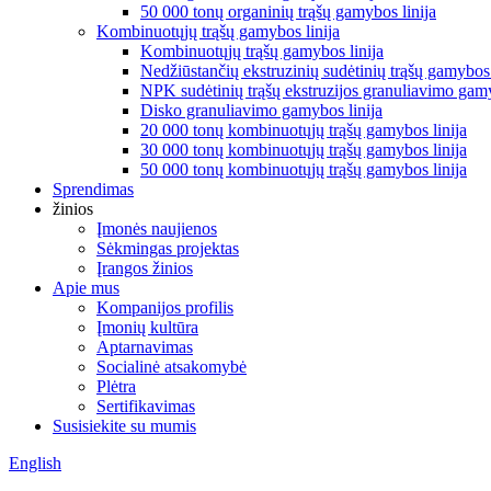
50 000 tonų organinių trąšų gamybos linija
Kombinuotųjų trąšų gamybos linija
Kombinuotųjų trąšų gamybos linija
Nedžiūstančių ekstruzinių sudėtinių trąšų gamybos 
NPK sudėtinių trąšų ekstruzijos granuliavimo gamy
Disko granuliavimo gamybos linija
20 000 tonų kombinuotųjų trąšų gamybos linija
30 000 tonų kombinuotųjų trąšų gamybos linija
50 000 tonų kombinuotųjų trąšų gamybos linija
Sprendimas
žinios
Įmonės naujienos
Sėkmingas projektas
Įrangos žinios
Apie mus
Kompanijos profilis
Įmonių kultūra
Aptarnavimas
Socialinė atsakomybė
Plėtra
Sertifikavimas
Susisiekite su mumis
English