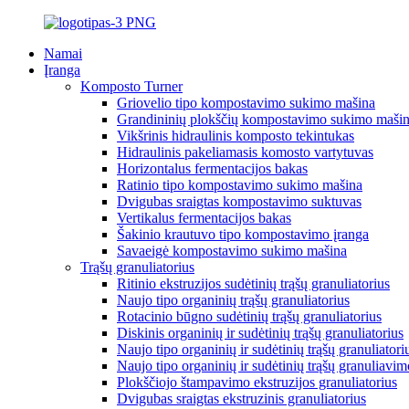
Namai
Įranga
Komposto Turner
Griovelio tipo kompostavimo sukimo mašina
Grandininių plokščių kompostavimo sukimo maši
Vikšrinis hidraulinis komposto tekintukas
Hidraulinis pakeliamasis komosto vartytuvas
Horizontalus fermentacijos bakas
Ratinio tipo kompostavimo sukimo mašina
Dvigubas sraigtas kompostavimo suktuvas
Vertikalus fermentacijos bakas
Šakinio krautuvo tipo kompostavimo įranga
Savaeigė kompostavimo sukimo mašina
Trąšų granuliatorius
Ritinio ekstruzijos sudėtinių trąšų granuliatorius
Naujo tipo organinių trąšų granuliatorius
Rotacinio būgno sudėtinių trąšų granuliatorius
Diskinis organinių ir sudėtinių trąšų granuliatorius
Naujo tipo organinių ir sudėtinių trąšų granuliatori
Naujo tipo organinių ir sudėtinių trąšų granuliavi
Plokščiojo štampavimo ekstruzijos granuliatorius
Dvigubas sraigtas ekstruzinis granuliatorius