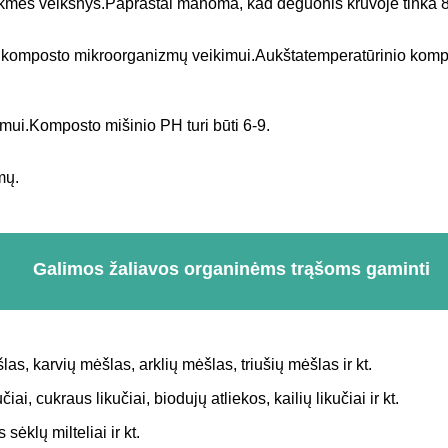
ėkmės veiksnys.Paprastai manoma, kad deguonis krūvoje tinka
m komposto mikroorganizmų veikimui.Aukštatemperatūrinio kompos
mui.Komposto mišinio PH turi būti 6-9.
mų.
Galimos žaliavos organinėms trąšoms gaminti
as, karvių mėšlas, arklių mėšlas, triušių mėšlas ir kt.
, cukraus likučiai, biodujų atliekos, kailių likučiai ir kt.
sėklų milteliai ir kt.