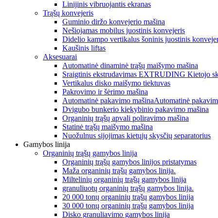
Linijinis vibruojantis ekranas
Trąšų konvejeris
Guminio diržo konvejerio mašina
Nešiojamas mobilus juostinis konvejeris
Didelio kampo vertikalus šoninis juostinis konvejer
Kaušinis liftas
Aksesuarai
Automatinė dinaminė trąšų maišymo mašina
Sraigtinis ekstrudavimas EXTRUDING Kietojo sky
Vertikalus disko maišymo tiektuvas
Pakrovimo ir šėrimo mašina
Automatinė pakavimo mašinaAutomatinė pakavim
Dvigubo bunkerio kiekybinio pakavimo mašina
Organinių trąšų apvali poliravimo mašina
Statinė trąšų maišymo mašina
Nuožulnus sijojimas kietųjų skysčių separatorius
Gamybos linija
Organinių trąšų gamybos linija
Organinių trąšų gamybos linijos pristatymas
Maža organinių trąšų gamybos linija.
Miltelinių organinių trąšų gamybos linija
granuliuotų organinių trąšų gamybos linija.
20 000 tonų organinių trąšų gamybos linija
30 000 tonų organinių trąšų gamybos linija
Disko granuliavimo gamybos linija